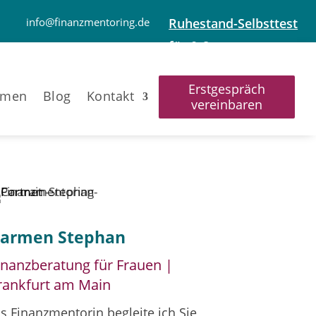
info@finanzmentoring.de
Ruhestand-Selbsttest
für 0 €
Erstgespräch
mmen
Blog
Kontakt
vereinbaren
armen Stephan
inanzberatung für Frauen |
rankfurt am Main
ls Finanzmentorin begleite ich Sie