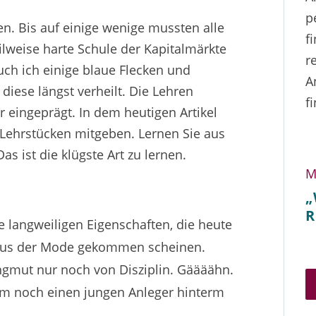
p
n. Bis auf einige wenige mussten alle
f
ilweise harte Schule der Kapitalmärkte
r
uch ich einige blaue Flecken und
A
iese längst verheilt. Die Lehren
f
 eingeprägt. In dem heutigen Artikel
Lehrstücken mitgeben. Lernen Sie aus
s ist die klügste Art zu lernen.
M
„
R
 langweiligen Eigenschaften, die heute
t aus der Mode gekommen scheinen.
gmut nur noch von Disziplin. Gäääähn.
um noch einen jungen Anleger hinterm