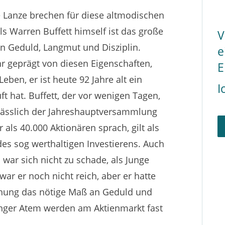
 Lanze brechen für diese altmodischen
ls Warren Buffett himself ist das große
V
en Geduld, Langmut und Disziplin.
e
ehr geprägt von diesen Eigenschaften,
E
eben, er ist heute 92 Jahre alt ein
I
 hat. Buffett, der vor wenigen Tagen,
lässlich der Jahreshauptversammlung
als 40.000 Aktionären sprach, gilt als
des sog werthaltigen Investierens. Auch
 war sich nicht zu schade, als Junge
ar er noch nicht reich, aber er hatte
ichung das nötige Maß an Geduld und
nger Atem werden am Aktienmarkt fast