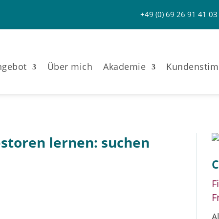
+49 (0) 69 26 91 41 03
ngebot
Über mich
Akademie
Kundensti
estoren lernen: suchen
C
F
F
A